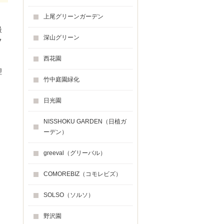
上尾グリーンガーデン
最
深山グリーン
フ
西花園
理
竹中庭園緑化
日光園
NISSHOKU GARDEN（日植ガ
ーデン）
greeval（グリーバル）
COMOREBIZ（コモレビズ）
SOLSO（ソルソ）
野沢園