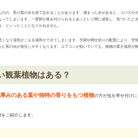
ものの、受け皿の水を捨て忘れることがあります。溜まった水があると、コバエや
なってしまいます。一度卵が産み付けられるとあっという間に成長し、気づいたと
る、といったことになりかねません。
悪くなり湿気がこもる場所ができてしまいます。空調や間仕切りの配置により、空
カビ系の虫が発生しやすくなります。エアコンが効いていても、植物の置き場所が
。
い観葉植物はある？
厚みのある葉や独特の香りをもつ植物
の方が虫を寄せ付けに
物をご紹介します。