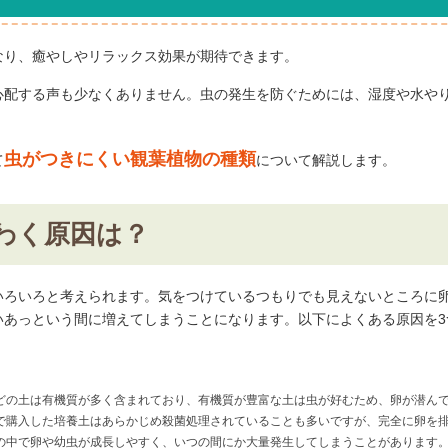
なり、癒やしやリラックス効果が期待できます。
心配する声も少なくありません。虫の発生を防ぐためには、湿度や水や
虫がつきにくい観葉植物の種類
て
について解説します。
わく原因は？
いろいろと考えられます。気をつけているつもりでも見えないところに
いあっという間に増えてしまうことになります。以下によくある原因を3
どの土は有機質が多く含まれており、有機質が豊富な土は虫が好むため、卵が潜ん
で購入した培養土はあらかじめ殺菌処理されていることも多いですが、完全に卵を
の中で卵や幼虫が成長しやすく、いつの間にか大量発生してしまうことがあります