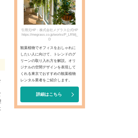
引用元HP：株式会社メグラス公式HP
https://megrass.co.jp/works/P_LRWj_
D
観葉植物でオフィスをおしゃれに
したい人に向けて、トレンドのグ
リーンの取り入れ方を解説。オリ
ジナルの空間デザインを表現して
くれる東京でおすすめの観葉植物
を
レンタル業者をご紹介します。
、
詳細はこちら
て
理
に