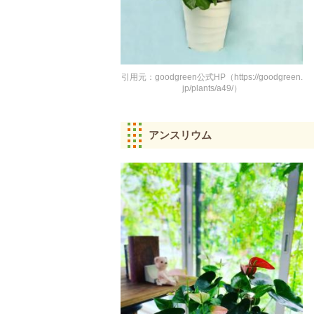
引用元：goodgreen公式HP（https://goodgreen.
jp/plants/a49/）
アンスリウム