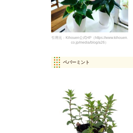
引用元：Kihouen公式HP（https://www.kihouen.
co.jp/media/blog/a26）
ペパーミント