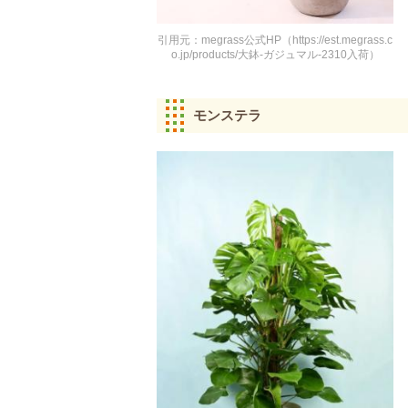
引用元：megrass公式HP（https://est.megrass.c
o.jp/products/大鉢-ガジュマル-2310入荷）
モンステラ