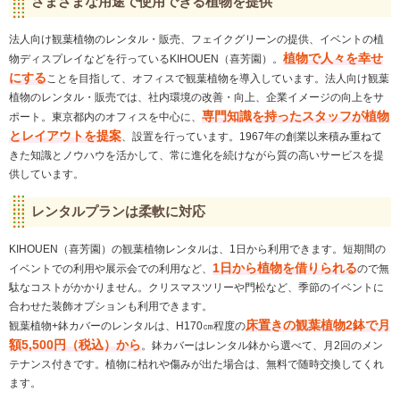
さまざまな用途で使用できる植物を提供
法人向け観葉植物のレンタル・販売、フェイクグリーンの提供、イベントの植
植物で人々を幸せ
物ディスプレイなどを行っているKIHOUEN（喜芳園）。
にする
ことを目指して、オフィスで観葉植物を導入しています。法人向け観葉
植物のレンタル・販売では、社内環境の改善・向上、企業イメージの向上をサ
専門知識を持ったスタッフが植物
ポート。東京都内のオフィスを中心に、
とレイアウトを提案
、設置を行っています。1967年の創業以来積み重ねて
きた知識とノウハウを活かして、常に進化を続けながら質の高いサービスを提
供しています。
レンタルプランは柔軟に対応
KIHOUEN（喜芳園）の観葉植物レンタルは、1日から利用できます。短期間の
1日から植物を借りられる
イベントでの利用や展示会での利用など、
ので無
駄なコストがかかりません。クリスマスツリーや門松など、季節のイベントに
合わせた装飾オプションも利用できます。
床置きの観葉植物2鉢で月
観葉植物+鉢カバーのレンタルは、H170㎝程度の
額5,500円（税込）から
。鉢カバーはレンタル鉢から選べて、月2回のメン
テナンス付きです。植物に枯れや傷みが出た場合は、無料で随時交換してくれ
ます。