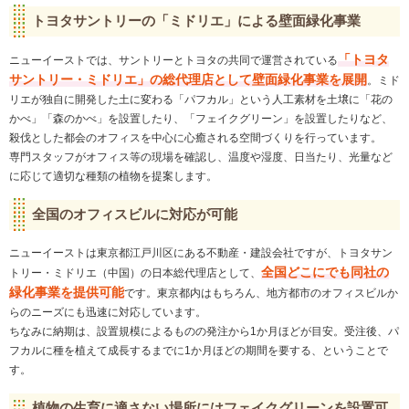
トヨタサントリーの「ミドリエ」による壁面緑化事業
「トヨタ
ニューイーストでは、サントリーとトヨタの共同で運営されている
サントリー・ミドリエ」の総代理店として壁面緑化事業を展開
。ミド
リエが独自に開発した土に変わる「パフカル」という人工素材を土壌に「花の
かべ」「森のかべ」を設置したり、「フェイクグリーン」を設置したりなど、
殺伐とした都会のオフィスを中心に心癒される空間づくりを行っています。
専門スタッフがオフィス等の現場を確認し、温度や湿度、日当たり、光量など
に応じて適切な種類の植物を提案します。
全国のオフィスビルに対応が可能
ニューイーストは東京都江戸川区にある不動産・建設会社ですが、トヨタサン
全国どこにでも同社の
トリー・ミドリエ（中国）の日本総代理店として、
緑化事業を提供可能
です。東京都内はもちろん、地方都市のオフィスビルか
らのニーズにも迅速に対応しています。
ちなみに納期は、設置規模によるものの発注から1か月ほどが目安。受注後、パ
フカルに種を植えて成長するまでに1か月ほどの期間を要する、ということで
す。
植物の生育に適さない場所にはフェイクグリーンを設置可