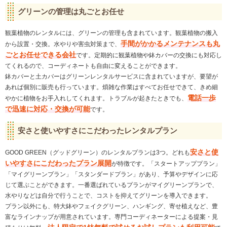
グリーンの管理は丸ごとお任せ
観葉植物のレンタルには、グリーンの管理も含まれています。観葉植物の搬入
手間がかかるメンテナンスも丸
から設置・交換。水やりや害虫対策まで、
ごとお任せできる会社
です。定期的に観葉植物や鉢カバーの交換にも対応し
てくれるので、コーディネートも自由に変えることができます。
鉢カバーと土カバーはグリーンレンタルサービスに含まれていますが、要望が
あれば個別に販売も行っています。煩雑な作業はすべてお任せできて、きめ細
電話一歩
やかに植物をお手入れしてくれます。トラブルが起きたときでも、
で迅速に対応・交換が可能
です。
安さと使いやすさにこだわったレンタルプラン
安さと使
GOOD GREEN（グッドグリーン）のレンタルプランは3つ。どれも
いやすさにこだわったプラン展開
が特徴です。「スタートアッププラン」
「マイグリーンプラン」「スタンダードプラン」があり、予算やデザインに応
じて選ぶことができます。一番選ばれているプランがマイグリーンプランで、
水やりなどは自分で行うことで、コストを抑えてグリーンを導入できます。
プラン以外にも、特大鉢やフェイクグリーン、ハンギング、寄せ植えなど、豊
富なラインナップが用意されています。専門コーディネーターによる提案・見