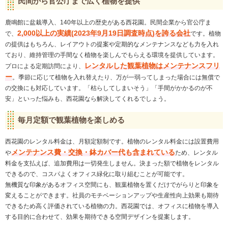
民間から官公庁まで広く植物を提供
鹿鳴館に盆栽導入、140年以上の歴史がある西花園。民間企業から官公庁ま
2,000以上の実績(2023年9月19日調査時点)を誇る会社
で、
です。植物
の提供はもちろん、レイアウトの提案や定期的なメンテナンスなども力を入れ
ており、維持管理の手間なく植物を楽しんでもらえる環境を提供しています。
レンタルした観葉植物はメンテナンスフリ
プロによる定期訪問により、
ー
。季節に応じて植物を入れ替えたり、万が一弱ってしまった場合には無償で
の交換にも対応しています。「枯らしてしまいそう」「手間がかかるのが不
安」といった悩みも、西花園なら解決してくれるでしょう。
毎月定額で観葉植物を楽しめる
西花園のレンタル料金は、月額定額制です。植物のレンタル料金には設置費用
メンテナンス費・交換・鉢カバー代も含まれている
や
ため、レンタル
料金を支払えば、追加費用は一切発生しません。決まった額で植物をレンタル
できるので、コスパよくオフィス緑化に取り組むことが可能です。
無機質な印象があるオフィス空間にも、観葉植物を置くだけでがらりと印象を
変えることができます。社員のモチベーションアップや生産性向上効果も期待
できるため高く評価されている植物の力。西花園では、オフィスに植物を導入
する目的に合わせて、効果を期待できる空間デザインを提案します。