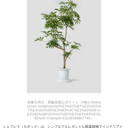
画像引用元：西輪造園公式サイト（https://seiwa
zouen.com/products/%E3%82%B7%E3%82%A
7%E3%83%95%E3%83%AC%E3%83%A9-%
E3%82%AB%E3%83%9D%E3%83%83%E3%
82%AF-l?variant=43228348907746）
シェフレラ（カポック）は、シンプルでエレガントな観葉植物でインテリアと