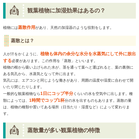
観葉植物に加湿効果はあるの？
蒸散作用
植物には
があり、天然の加湿器のような役割をします。
蒸散とは？
植物も体内の余分な水分を水蒸気にして外に放出
人が汗をかくように、
する
必要があります。この作用を「蒸散」といいます。
植物の根から吸い上げられた水が、茎を通って葉へと運ばれると、葉の裏側に
ある気孔から、水蒸気となって外に出ます。
気孔には、エアコンと同じような働きがあり、周囲の温度や湿度に合わせて開
いたり閉じたりします。
1日にコップ半分
一般的な観葉植物なら
くらいの水を空気中に出します。種
1時間でコップ1杯
類によっては、
分の水を出すものもあります。蒸散の量
は、植物の種類や置いてある場所（日当たり・湿度など）によって変わりま
す。
蒸散量が多い観葉植物の特徴