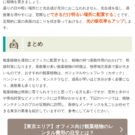
に植物を置きましょう。
曇りの日や暗い場所だと光合成が充分におこなわれません。光合成を促し、蒸
できるだけ明るい場所に配置する
散量を増やすには、窓際など
ことです。
光の吸収率もアップ
定期的に葉の表面のほこりを拭き取ってあげると、
しま
す。
まとめ
観葉植物を適切にオフィスに配置すると、植物の持つ蒸散作用のおかげで、乾
燥対策になります。蒸散量が多い観葉植物の特徴は、熱帯地方原産で葉が大き
いものです。おすすめの観葉植物は、ガジュマルやシェフレラ（カポック）、
ベンジャミン、ポトス、モンステラなど。成長が早いほど水分が多く必要にな
り、蒸散量も多くなります。
観葉植物は簡単に育てられそうだと思っている方も多いですが、意外と水やり
や害虫対策などメンテナンスには手間がかかります。下記のページでは、植物
メンテナンスのプロが定期的に訪問し、面倒なメンテナンスを丸ごとお任せで
きる東京の業者を紹介していますので、参考にしてみてください。
【東京エリア】オフィス向け観葉植物のレ
ンタル費用の目安とは？