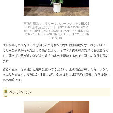
画像引用元：フラワー＆バルーンショップBLOS
SOM 京都店公式サイト（https://blossom-kyoto.
com/?pid=113601683&srsltid=AfmBOoqKMxpX
T1RN4UcMESB-M8c9tkgQI5kJ_h_tFG2cz_c8h
Ltim9Fc）
成長が早く丈夫なポトスは初心者でも育てやすい観葉植物です。根から吸い上
げた水分を葉から蒸散させる働きにより、オフィス内の乾燥対策にも役立ちま
す。葉っぱの数が多いほどより多くの水分を蒸散するので、室内の湿度を高め
ます。
窓際や直射日光を避けた場所に置いてください。土の表面が乾いたら、水をた
っぷり与えます。夏場は2～3日に1度、冬場は週に1回程度が目安、湿度は60～
70%程度です。
ベンジャミン