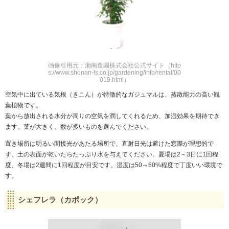
画像引用元：湘南造園株式会社公式サイト（http
s://www.shonan-ls.co.jp/gardening/info/rental/00
019.html）
空気中に出ている気根（きこん）が特徴的なガジュマルは、蒸散能力の高い観
葉植物です。
葉から放出される水分が周りの空気を潤してくれるため、加湿効果を期待でき
ます。葉が大きく、数が多いものを選んでください。
置き場所は明るい間接光があたる場所で、直射日光は避けた窓際が理想的で
す。土の表面が乾いたらたっぷり水を与えてください。夏場は2～3日に1回程
度、冬場は2週間に1回程度が目安です。湿度は50～60%程度で丁度いい環境で
す。
シェフレラ（カポック）