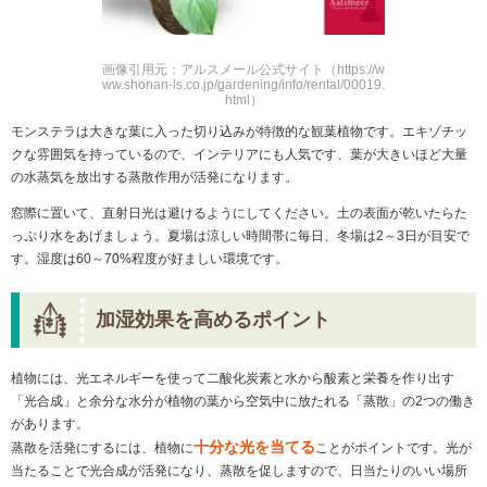
画像引用元：アルスメール公式サイト（https://w
ww.shonan-ls.co.jp/gardening/info/rental/00019.
html）
モンステラは大きな葉に入った切り込みが特徴的な観葉植物です。エキゾチッ
クな雰囲気を持っているので、インテリアにも人気です、葉が大きいほど大量
の水蒸気を放出する蒸散作用が活発になります。
窓際に置いて、直射日光は避けるようにしてください。土の表面が乾いたらた
っぷり水をあげましょう。夏場は涼しい時間帯に毎日、冬場は2～3日が目安で
す。湿度は60～70%程度が好ましい環境です。
加湿効果を高めるポイント
植物には、光エネルギーを使って二酸化炭素と水から酸素と栄養を作り出す
「光合成」と余分な水分が植物の葉から空気中に放たれる「蒸散」の2つの働き
があります。
十分な光を当てる
蒸散を活発にするには、植物に
ことがポイントです。光が
当たることで光合成が活発になり、蒸散を促しますので、日当たりのいい場所