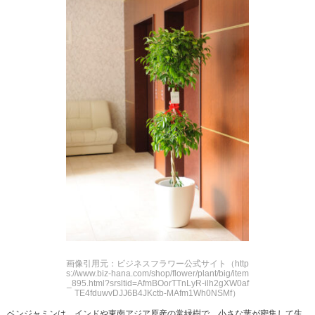
画像引用元：ビジネスフラワー公式サイト（http
s://www.biz-hana.com/shop/flower/plant/big/item
_895.html?srsltid=AfmBOorTTnLyR-ilh2gXW0af
TE4fduwvDJJ6B4JKctb-MAfm1Wh0NSMf）
ベンジャミンは、インドや東南アジア原産の常緑樹で、小さな葉が密集して生